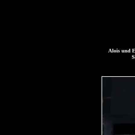
Alois und E
S