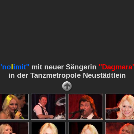
"no
l
imit
"
mit neuer Sängerin
"Dagmara
in der Tanzmetropole Neustädtlein