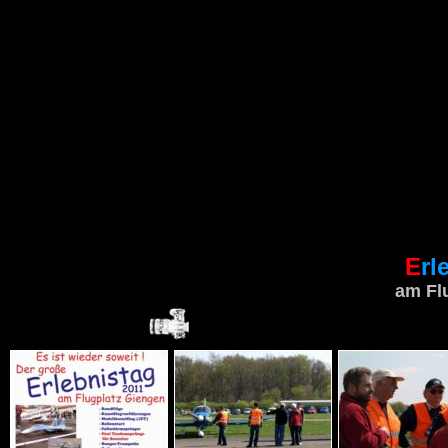
E
rl
am Fl