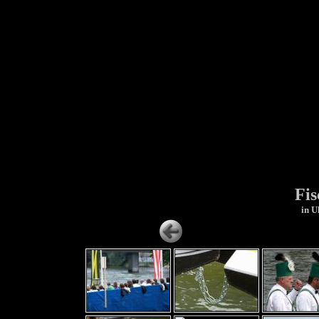
Fis
in U